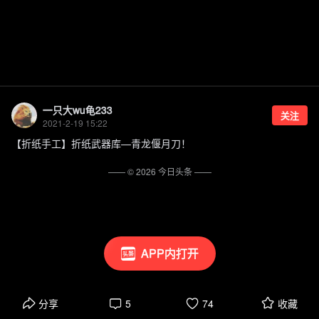
一只大wu龟233
关注
2021-2-19 15:22
【折纸手工】折纸武器库—青龙偃月刀！
—— ©
2026
今日头条
——
APP内打开
分享
5
74
收藏