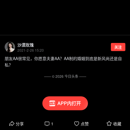
沙漠玫瑰
关注
2021-2-26 15:20
朋友AA很常见，你愿意夫妻AA？AA制的婚姻到底是新风尚还是自
私？
—— ©
2026
今日头条
——
APP内打开
分享
1
点赞
收藏