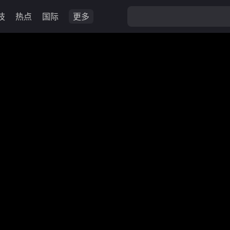
技
热点
国际
更多