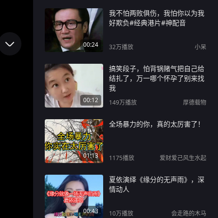
我不怕两败俱伤，我怕你以为我
好欺负#经典港片#神配音
00:24
32万
播放
小呆
搞笑段子，怕背锅赌气把自己给
结扎了，万一哪个怀孕了别来找
我
00:12
149万
播放
厚德载物
全场暴力的你，真的太厉害了！
01:13
1175
播放
爱财爱己风生水起
夏依演绎《缘分的无声雨》，深
情动人
00:43
10万
播放
会走路的木马