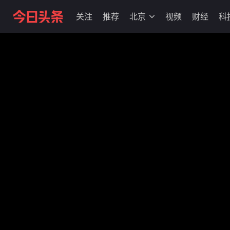
关注
推荐
北京
视频
财经
科