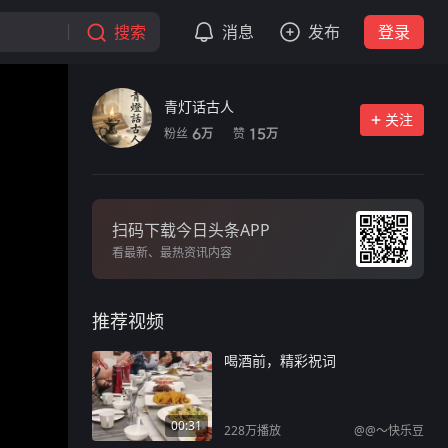
搜索
消息
发布
登录
青灯话古人
关注
粉丝
赞
6
15
万
万
扫码下载今日头条APP
看最新、最热资讯内容
推荐视频
喝酒前，精彩祝词
00:31
228万
播放
@@～快乐豆