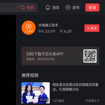
搜索
消息
发布
登录
水电施工技术
关注
粉丝
赞
23.7
4.2
万
万
扫码下载今日头条APP
看最新、最热资讯内容
推荐视频
网友发文反思过往对郑丽文的看
法，引发网络讨论
07:41
18万
播放
芊禾看天下