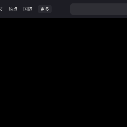
技
热点
国际
更多