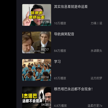
其实信息差就是命运差
02:28
10万
播放
力瑀丨说
导航搞笑配音
00:17
84万
播放
水调歌头
学习
00:14
65万
播放
远方的梦
穆杰塔巴永远都不会现身！
04:26
4.8万
播放
温柔巴里7x