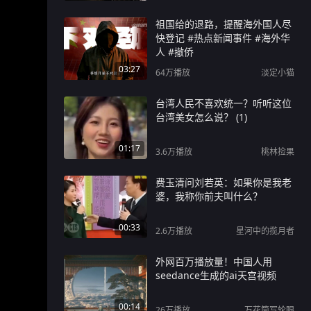
祖国给的退路，提醒海外国人尽
快登记 #热点新闻事件 #海外华
人 #撤侨
03:27
64万
播放
淡定小猫
台湾人民不喜欢统一？听听这位
台湾美女怎么说？ (1)
01:17
3.6万
播放
桃林捡果
费玉清问刘若英：如果你是我老
婆，我称你前夫叫什么？
00:33
2.6万
播放
星河中的揽月者
外网百万播放量！中国人用
seedance生成的ai天宫视频
00:14
26万
播放
万花筒写轮眼