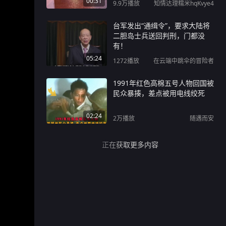
00:31
9.9万
播放
知情达理糯米hqKvye4
台军发出“通缉令”，要求大陆将
二胆岛士兵送回判刑，门都没
有！
05:24
1272
播放
在云端中跳伞的冒险者
1991年红色高棉五号人物回国被
民众暴揍，差点被用电线绞死
02:24
2万
播放
随遇而安
正在获取更多内容