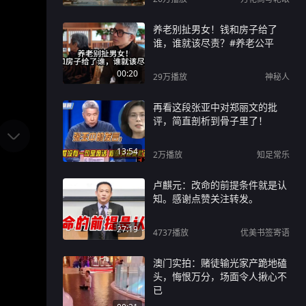
养老别扯男女！钱和房子给了
谁，谁就该尽责？#养老公平
00:20
29万
播放
神秘人
再看这段张亚中对郑丽文的批
评，简直剖析到骨子里了！
13:54
2万
播放
知足常乐
卢麒元：改命的前提条件就是认
知。感谢点赞关注转发。
27:19
4737
播放
优美书签寄语
澳门实拍：赌徒输光家产跪地磕
头，悔恨万分，场面令人揪心不
已