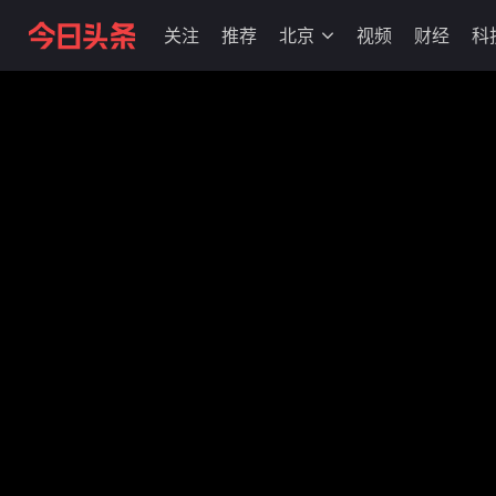
关注
推荐
北京
视频
财经
科