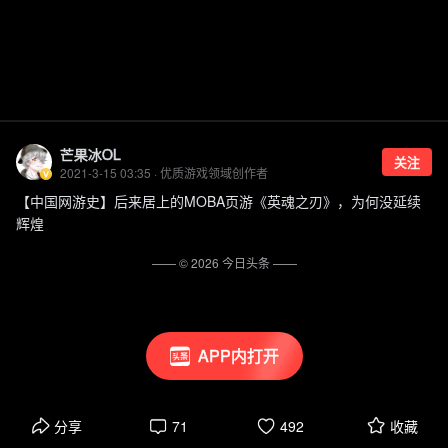
芒果冰OL
关注
2021-3-15 03:35 · 优质游戏领域创作者
【中国网游史】后来居上的MOBA页游《英魂之刃》，为何没延续
辉煌
—— ©
2026
今日头条
——
APP内打开
分享
71
492
收藏