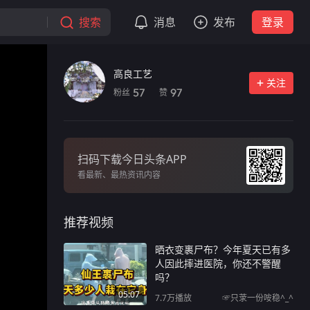
搜索
消息
发布
登录
高良工艺
关注
粉丝
赞
57
97
扫码下载今日头条APP
看最新、最热资讯内容
推荐视频
晒衣变裹尸布？今年夏天已有多
人因此摔进医院，你还不警醒
吗？
05:07
7.7万
播放
☞只莍一份咹稳^_^