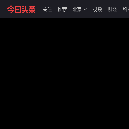
关注
推荐
北京
视频
财经
科