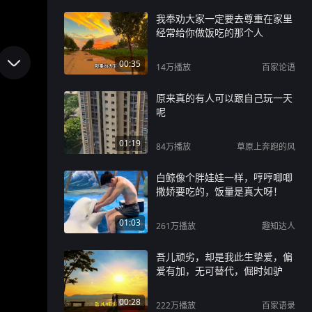
我奉劝大家一定要去尊重在家里
经常给你做饭吃的那个人
00:35
14万
播放
百家论语
原来真的有人可以跟自己玩一天
呢
01:19
84万
播放
草原上奔跑的风
白鲸像个胖娃娃一样，哼哼唧唧
撒娇要吃的，饭量是真大呀！
01:03
261万
播放
趣知达人
吾儿顽劣，却是我此生挚爱，偏
爱有加，无可替代，倔时如驴
00:28
222万
播放
百家语录