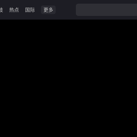
技
热点
国际
更多