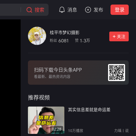
搜索
消息
发布
登录
桂平市梦幻摄影
关注
粉丝
赞
6081
1.3
万
扫码下载今日头条APP
看最新、最热资讯内容
推荐视频
其实信息差就是命运差
02:28
10万
播放
力瑀丨说