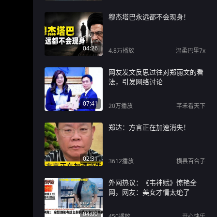
穆杰塔巴永远都不会现身！
04:26
4.8万
播放
温柔巴里7x
网友发文反思过往对郑丽文的看
法，引发网络讨论
07:41
20万
播放
芊禾看天下
郑达：方言正在加速消失！
02:31
3612
播放
横县百合子
外网热议：《韦神赋》惊艳全
网，网友：美女才情太绝了
04:00
450
播放
开心快乐