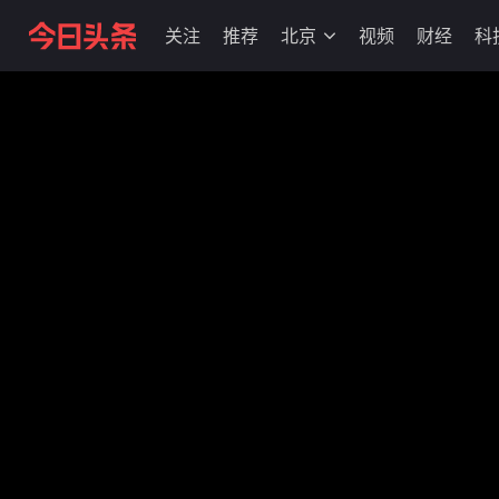
关注
推荐
北京
视频
财经
科