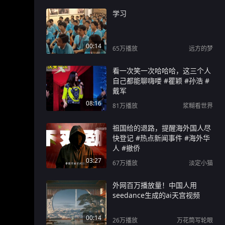
学习
00:14
65万
播放
远方的梦
看一次笑一次哈哈哈，这三个人
自己都能聊嗨喽 #瞿颖 #孙浩 #
戴军
08:16
81万
播放
浆糊看世界
祖国给的退路，提醒海外国人尽
快登记 #热点新闻事件 #海外华
人 #撤侨
03:27
67万
播放
淡定小猫
外网百万播放量！中国人用
seedance生成的ai天宫视频
00:14
26万
播放
万花筒写轮眼