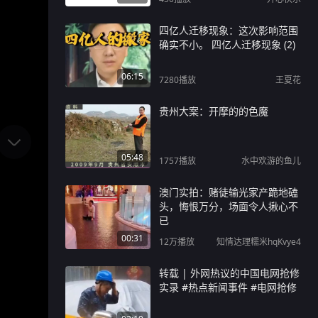
四亿人迁移现象：这次影响范围
确实不小。 四亿人迁移现象 (2)
06:15
7280
播放
王夏花
贵州大案：开摩的的色魔
05:48
1757
播放
水中欢游的鱼儿
澳门实拍：赌徒输光家产跪地磕
头，悔恨万分，场面令人揪心不
已
00:31
12万
播放
知情达理糯米hqKvye4
转载 | 外网热议的中国电网抢修
实录 #热点新闻事件 #电网抢修