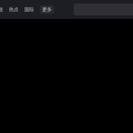
技
热点
国际
更多