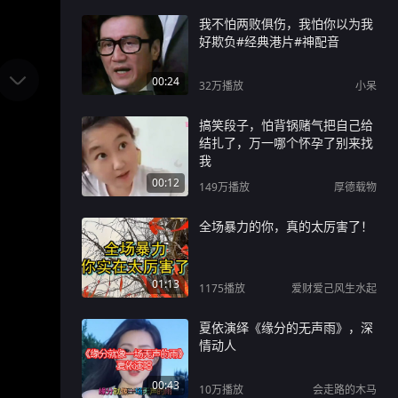
我不怕两败俱伤，我怕你以为我
好欺负#经典港片#神配音
00:24
32万
播放
小呆
搞笑段子，怕背锅赌气把自己给
结扎了，万一哪个怀孕了别来找
我
00:12
149万
播放
厚德载物
全场暴力的你，真的太厉害了！
01:13
1175
播放
爱财爱己风生水起
夏依演绎《缘分的无声雨》，深
情动人
00:43
10万
播放
会走路的木马