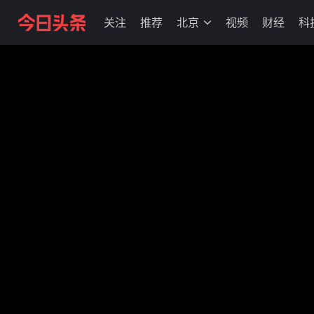
关注
推荐
北京
视频
财经
科