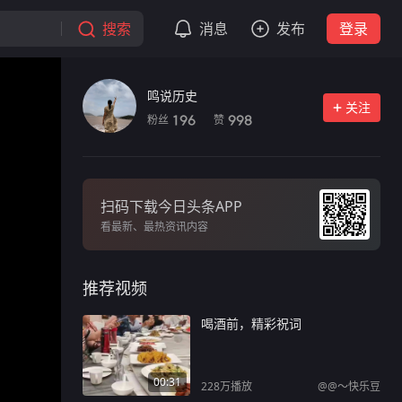
搜索
消息
发布
登录
鸣说历史
关注
粉丝
赞
196
998
扫码下载今日头条APP
看最新、最热资讯内容
推荐视频
喝酒前，精彩祝词
00:31
228万
播放
@@～快乐豆