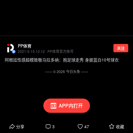
PP体育
关注
2021-5-15 12:12 · PP体育官方账号
阿根廷性感超模致敬马拉多纳：抱足球走秀 身披蓝白10号球衣
—— ©
2026
今日头条
——
APP内打开
分享
3
47
收藏