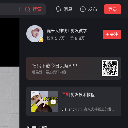
搜索
消息
发布
登录
鑫米大神线上剪发教学
关注
粉丝
赞
5.7
8.8
万
万
扫码下载今日头条APP
看最新、最热资讯内容
剪发技术教程
合集
鑫米大神线上剪发教学
137
/
173