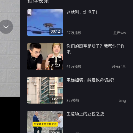
推荐视频
这就叫，炸毛了！
00:12
37万
播放
胜严ww
你们的愿望是啥子？我帮你们许
吧
01:23
61万
播放
时光荏苒
电梯加装，藏着致命骗局？
03:21
3万
播放
bing
生意场上的豆包之战
02:04