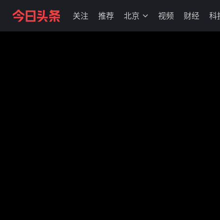
关注
推荐
北京
视频
财经
科