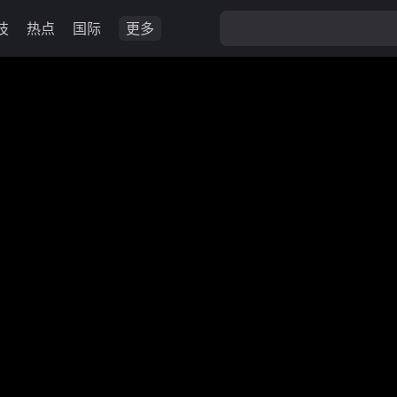
技
热点
国际
更多