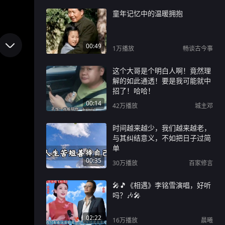
童年记忆中的温暖拥抱
00:49
1万
播放
畅谈古今事
这个大哥是个明白人啊！竟然理
解的如此通透！要是我可能就中
招了！哈哈！
00:14
42万
播放
城主邓
时间越来越少，我们越来越老，
与其纠结意义，不如把日子过简
单
00:35
30万
播放
百家修言
🎤🎵《相遇》李铭雪演唱，好听
吗？🎶🎤
02:22
16万
播放
晨曦