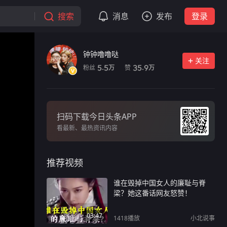
搜索
消息
发布
登录
钟钟噜噜哒
关注
粉丝
赞
5.5
35.9
万
万
扫码下载今日头条APP
看最新、最热资讯内容
推荐视频
谁在毁掉中国女人的廉耻与脊
梁？她这番话网友怒赞！
03:47
1418
播放
小北说事