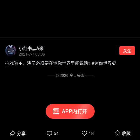
小红书灬A米
关注
2021-7-7 03:06
拍戏啦🌵，演员必须要在迷你世界里能说话✨#迷你世界🍃
—— ©
2026
今日头条
——
APP内打开
分享
54
18
收藏