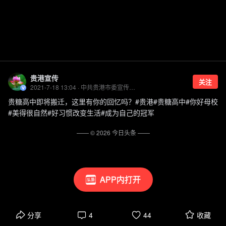
贵港宣传
关注
2021-7-18 13:04 · 中共贵港市委宣传部官方账号
贵糖高中即将搬迁，这里有你的回忆吗？#贵港#贵糖高中#你好母校
#美得很自然#好习惯改变生活#成为自己的冠军
—— ©
2026
今日头条
——
APP内打开
分享
4
44
收藏