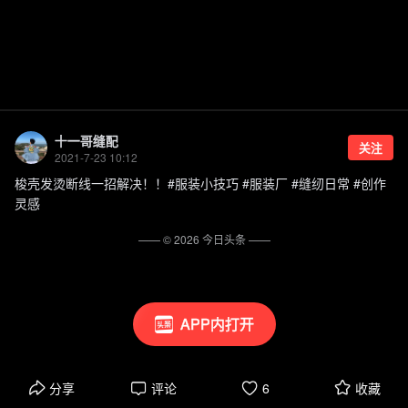
十一哥缝配
关注
2021-7-23 10:12
梭壳发烫断线一招解决！！#服装小技巧 #服装厂 #缝纫日常 #创作
灵感
—— ©
2026
今日头条
——
APP内打开
分享
评论
6
收藏