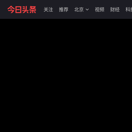
关注
推荐
北京
视频
财经
科