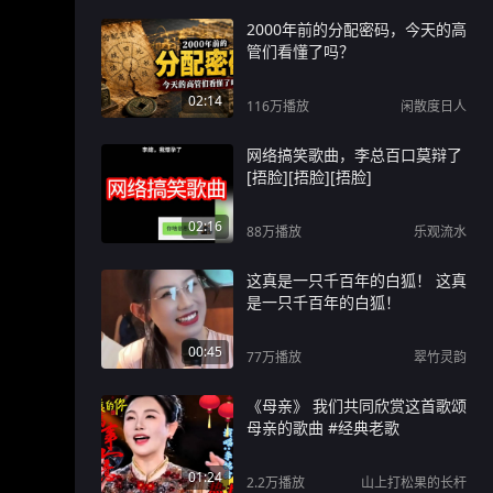
2000年前的分配密码，今天的高
管们看懂了吗？
02:14
116万
播放
闲散度日人
网络搞笑歌曲，李总百口莫辩了
[捂脸][捂脸][捂脸]
02:16
88万
播放
乐观流水
这真是一只千百年的白狐！ 这真
是一只千百年的白狐！
00:45
77万
播放
翠竹灵韵
《母亲》 我们共同欣赏这首歌颂
母亲的歌曲 #经典老歌
01:24
2.2万
播放
山上打松果的长杆