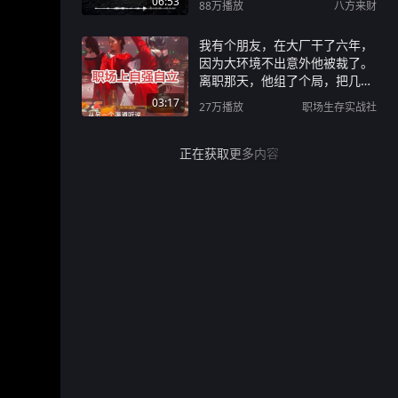
06:53
88万
播放
八方来财
我有个朋友，在大厂干了六年，
因为大环境不出意外他被裁了。
离职那天，他组了个局，把几个
觉得关系不错的老同事、前合作
03:17
27万
播放
职场生存实战社
伙伴叫到一块儿喝酒。#职场生
存智慧 #创作者中心 #创作灵感
#职场干货 #职场那些事
正在获取更多内容