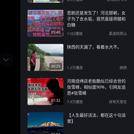
悲剧还是发生了！河北邯郸，女
子为了去水垢，竟然直接将醋和
白糖
05:40
1182
播放
柔波绕青山
陕西的天漏了，看着水大不。
00:25
1.2万
播放
妍妍
河南烧烤店老板酷似已经去世的
张雪峰，相似度90%，引网友追
思#张雪峰
01:32
7.9万
播放
自有天意在
【人生最好活法，都在这十句话
里】