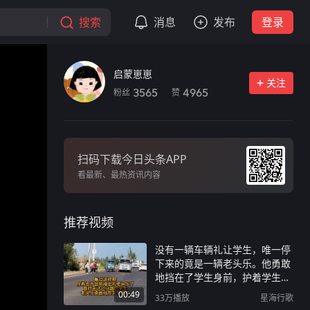
搜索
消息
发布
登录
启蒙崽崽
关注
粉丝
赞
3565
4965
扫码下载今日头条APP
看最新、最热资讯内容
推荐视频
没有一辆车辆礼让学生，唯一停
下来的竟是一辆老头乐。他勇敢
地挡在了学生身前，护着学生们
过了马路。
00:49
33万
播放
星海行歌