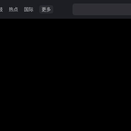
技
热点
国际
更多