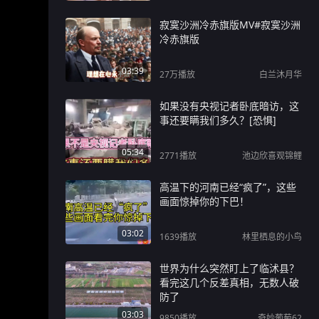
寂寞沙洲冷赤旗版MV#寂寞沙洲
冷赤旗版
03:39
27万
播放
白兰沐月华
如果没有央视记者卧底暗访，这
事还要瞒我们多久？[恐惧]
05:34
2771
播放
池边欣喜观锦鲤
高温下的河南已经“疯了”，这些
画面惊掉你的下巴！
03:02
1639
播放
林里栖息的小鸟
世界为什么突然盯上了临沭县？
看完这几个反差真相，无数人破
防了
03:03
9850
播放
奇妙葡萄62