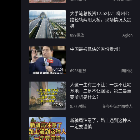
大手笔总投资17.52亿！柳州公
路轻轨两用大桥，现场情况太震
撼
03:19
899
播放
Agion
中国最被低估的省份贵州！
04:24
6936
播放
向阳花
人这一生有三不让：一是不让宅
基地，二是不让祖坟，第三最重
要听听是什么？
07:59
8.7万
播放
花径中沉醉闻香人
新骗局注意了，路上遇到这种人
一定要谨慎