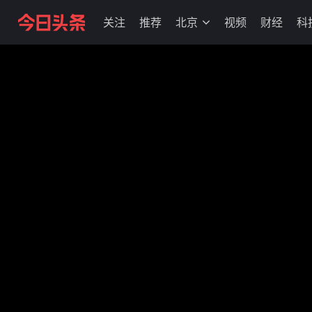
关注
推荐
北京
视频
财经
科