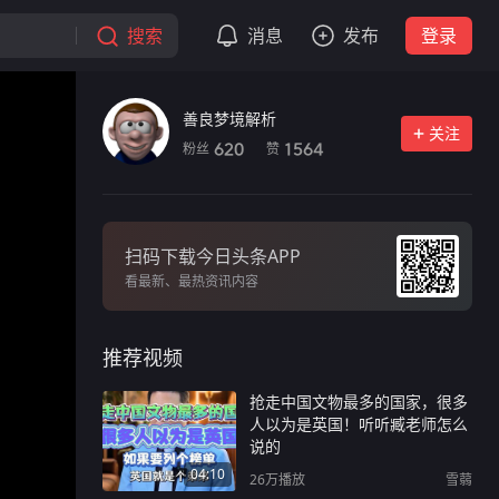
搜索
消息
发布
登录
善良梦境解析
关注
粉丝
赞
620
1564
扫码下载今日头条APP
看最新、最热资讯内容
推荐视频
抢走中国文物最多的国家，很多
人以为是英国！听听臧老师怎么
说的
04:10
26万
播放
雪蒻