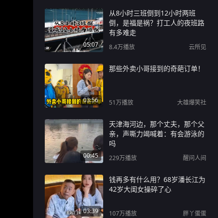
从8小时三班倒到12小时两班
倒，是福是祸？打工人的夜班路
有多难走
05:07
8.4万
播放
云所见
那些外卖小哥接到的奇葩订单！
03:56
51万
播放
大雄爆笑社
天津海河边，那个丈夫，那个父
亲，声嘶力竭喊着：有会游泳的
吗
00:45
229万
播放
醒问人间
钱再多有什么用？68岁潘长江为
42岁大闺女操碎了心
03:39
107万
播放
胖丫蛋蛋