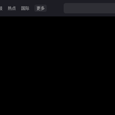
技
热点
国际
更多