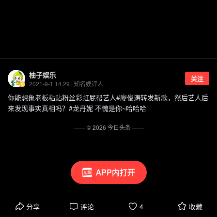
柚子娱乐
关注
2021-9-1 14:29 · 知名娱评人
你能想象老板粘贴粉丝彩虹屁帮艺人#廖俊涛转发新歌，然后艺人后
来发现事实真相吗？#龙丹妮 不愧是你~哈哈哈
—— ©
2026
今日头条
——
APP内打开
分享
评论
4
收藏