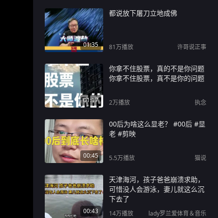
都说放下屠刀立地成佛
01:35
81万
播放
许哥说正事
你拿不住股票，真的不是你问题
你拿不住股票，真不是你的问题
01:17
2万
播放
执念
00后为啥这么显老？ #00后 #显
老 #剪映
00:45
5.5万
播放
猫说
天津海河，孩子爸爸崩溃求助，
可惜没人会游泳，妻儿就这么沉
下去了
00:43
14万
播放
lady罗兰爱体育＆音乐