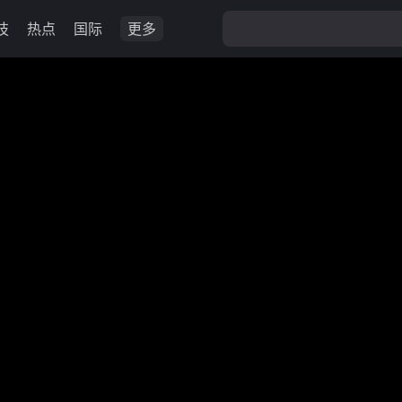
技
热点
国际
更多