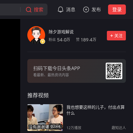
搜索
消息
发布
登录
除夕游戏解说
关注
粉丝
赞
54.0
189.4
万
万
扫码下载今日头条APP
看最新、最热资讯内容
推荐视频
我也想要这样的儿子，付出点算
什么
02:44
12万
播放
趣知达人