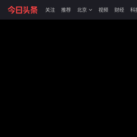
关注
推荐
北京
视频
财经
科