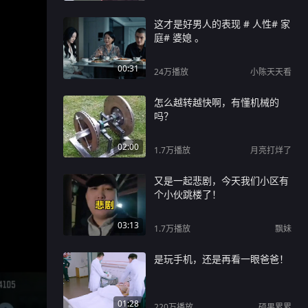
这才是好男人的表现 # 人性# 家
庭# 婆媳 。
00:31
24万
播放
小陈天天看
怎么越转越快啊，有懂机械的
吗？
02:00
1.7万
播放
月亮打烊了
又是一起悲剧，今天我们小区有
个小伙跳楼了！
03:13
1.7万
播放
飘妹
是玩手机，还是再看一眼爸爸！
01:28
220万
播放
硕果累累