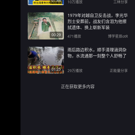
01:43
10万
播放
三林分享
1979年对越自卫反击战，李光华
烈士安葬前，战友们含泪为他擦
拭遗体、换上崭新军装
00:29
471
播放
博学星辰otR
雨后路边积水，顺手清理涵洞杂
物，水流通那一刻整个人舒畅了
01:25
29万
播放
正能量分享
正在获取更多内容