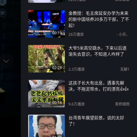
金教授：毛主席延安办学为未来
的新中国培养20多万干部，了不
起！
00:19
26万
播放
- 小乐、
大爷5米高空跳水，下来以后逐
渐失去意识，不知道人咋样了
02:25
2.3万
播放
无聊1
这孩子长大有出息，遇事先解
决，不拖泥带水，打的漂亮👍👍
00:14
9.6万
播放
青桥细雨
台湾青年展望前景，说的太好
了！