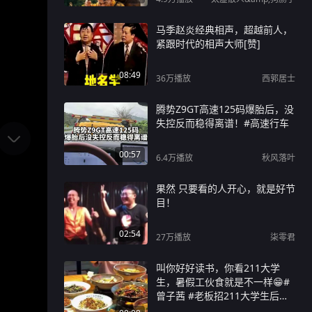
马季赵炎经典相声，超越前人，
紧跟时代的相声大师[赞]
08:49
36万
播放
西郭居士
腾势Z9GT高速125码爆胎后，没
失控反而稳得离谱！#高速行车
00:57
6.4万
播放
秋风落叶
果然 只要看的人开心，就是好节
目！
02:54
27万
播放
柒零君
叫你好好读书，你看211大学
生，暑假工伙食就是不一样😁#
曾子茜 #老板招211大学生后退
掉孩子暑假班 #长沙 #暑假工 #