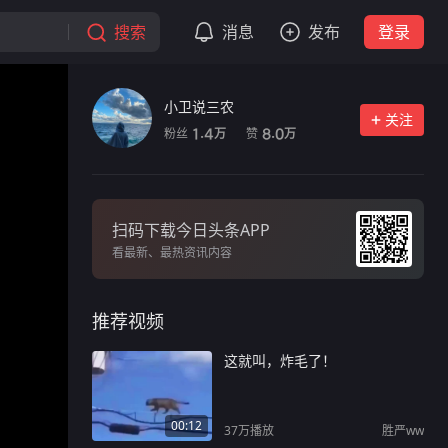
搜索
消息
发布
登录
小卫说三农
关注
粉丝
赞
1.4
8.0
万
万
扫码下载今日头条APP
看最新、最热资讯内容
推荐视频
这就叫，炸毛了！
00:12
37万
播放
胜严ww