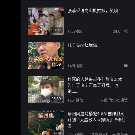
张菲采访高山族姑娘，笑喷！
00:37
82万
播放
朝天一棍
儿子竟然让我滚…
11:59
14万
播放
lili
猝死的人越来越多？张文宏劝
告：天热宁可每天打牌，也
别……
05:39
1251
播放
向阳而生-勿连赞
景阳冈逮乌梢蛇4 #AI创作浪潮
计划 #太虚散人 #狗肠子 #修仙
者
02:04
4.9万
播放
太虚散人&amp;狗肠子