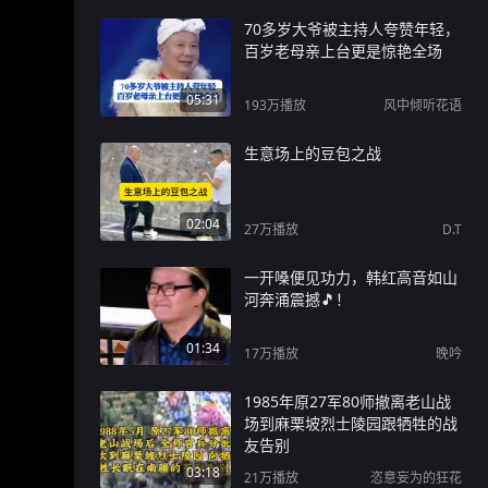
70多岁大爷被主持人夸赞年轻，
百岁老母亲上台更是惊艳全场
05:31
193万
播放
风中倾听花语
生意场上的豆包之战
02:04
27万
播放
D.T
一开嗓便见功力，韩红高音如山
河奔涌震撼🎵！
01:34
17万
播放
晚吟
1985年原27军80师撤离老山战
场到麻栗坡烈士陵园跟牺牲的战
友告别
03:18
21万
播放
恣意妄为的狂花