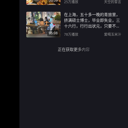
00:09
25万
播放
天空的誓言
暑假工的正确打开方式
在上海，五十多一晚的青旅里，
挤满硕士博士，毕业即失业，三
十六行，行行出状元，只要不轻
言放弃，终会有出头之日！
05:08
78万
播放
爱喝玉米汁
正在获取更多内容