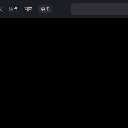
技
热点
国际
更多