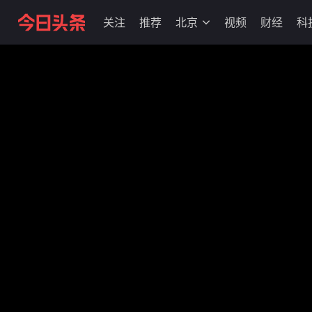
关注
推荐
北京
视频
财经
科