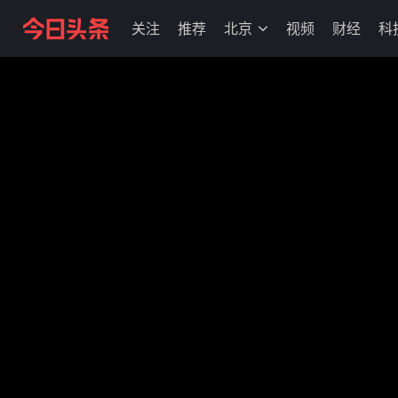
关注
推荐
北京
视频
财经
科