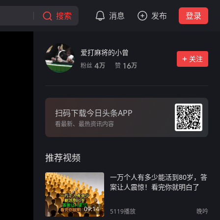
搜索
消息
发布
登录
爱打麻将的小曾
关注
粉丝
赞
4
16
万
万
扫码下载今日头条APP
看最新、最热资讯内容
推荐视频
一万个人有多少能活到80岁，答
案让人震惊！看完你就明白了
09:14
5119
播放
晚吟