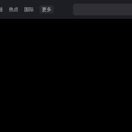
技
热点
国际
更多