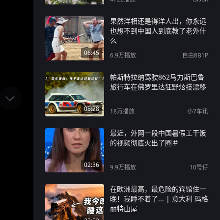
果然洋相还是得洋人出，你永远
也想不到中国人到底教了老外什
么
06:45
6.9万
播放
自由8B1P
帕斯特拉纳驾驶862马力斯巴鲁
旅行车在佛罗里达狂野炫技漂移
05:28
18万
播放
小7车讯
最近，外网一段中国暑假工干饭
的视频彻底火出了圈＃
02:36
9.9万
播放
10号仔
在欧洲最高，最危险的宾馆住一
晚！我睡不着了... | 意大利 玛格
丽特山屋