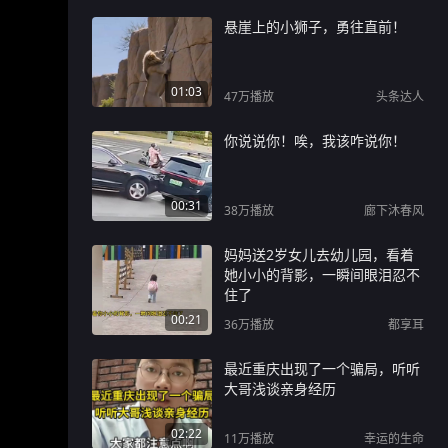
悬崖上的小狮子，勇往直前！
01:03
47万
播放
头条达人
你说说你！唉，我该咋说你！
00:31
38万
播放
廊下沐春风
妈妈送2岁女儿去幼儿园，看着
她小小的背影，一瞬间眼泪忍不
住了
00:21
36万
播放
都享耳
最近重庆出现了一个骗局，听听
大哥浅谈亲身经历
02:22
11万
播放
幸运的生命