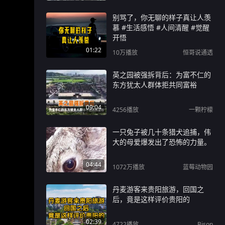
别骂了，你无聊的样子真让人羡
慕 #生活感悟 #人间清醒 #觉醒
开悟
01:22
10万
播放
恒哥说通透
英之园被强拆背后：为富不仁的
东方犹太人群体拒共同富裕
09:04
4256
播放
一颗柠檬
一只兔子被几十条猎犬追捕，伟
大的母爱爆发出了恐怖的力量。
04:44
1072万
播放
蓝莓动物园
丹麦游客来贵阳旅游，回国之
后，竟是这样评价贵阳的
02:39
4722
播放
Bison