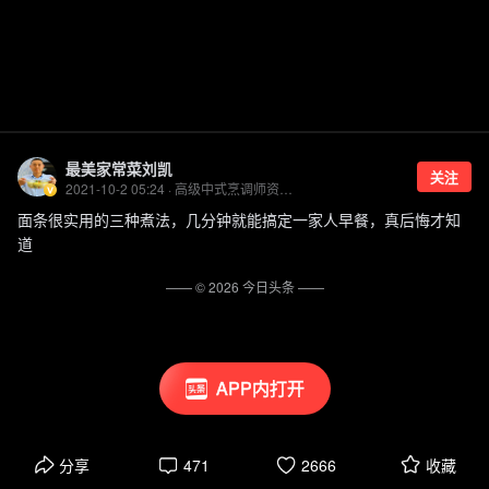
最美家常菜刘凯
关注
2021-10-2 05:24 · 高级中式烹调师资格证持有者 优质美食领域创作者
面条很实用的三种煮法，几分钟就能搞定一家人早餐，真后悔才知
道
—— ©
2026
今日头条
——
APP内打开
分享
471
2666
收藏