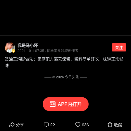
我是马小坏
关注
2021-10-1 07:35 · 优质美食领域创作者
豉油王鸡脚做法：家庭配方毫无保留，酱料简单好吃，味道正宗够
味
—— ©
2026
今日头条
——
APP内打开
分享
22
636
收藏