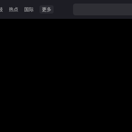
技
热点
国际
更多