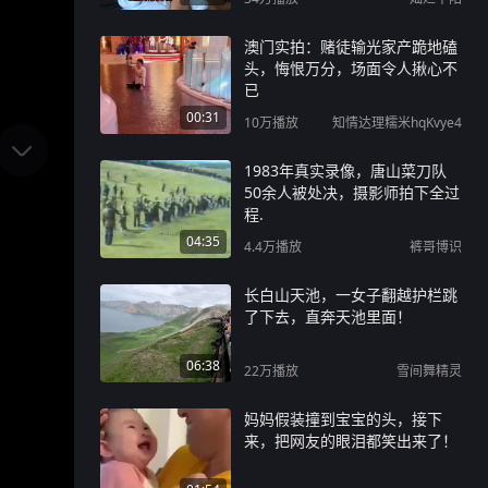
澳门实拍：赌徒输光家产跪地磕
头，悔恨万分，场面令人揪心不
已
00:31
10万
播放
知情达理糯米hqKvye4
1983年真实录像，唐山菜刀队
50余人被处决，摄影师拍下全过
程.
04:35
4.4万
播放
裤哥博识
长白山天池，一女子翻越护栏跳
了下去，直奔天池里面！
06:38
22万
播放
雪间舞精灵
妈妈假装撞到宝宝的头，接下
来，把网友的眼泪都笑出来了！