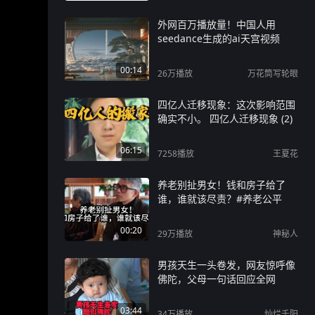
外网百万播放量！中国人用
seedance生成的ai天宫视频
00:14
26万
播放
万花筒写轮眼
四亿人迁移现象：这次影响范围
确实不小。 四亿人迁移现象 (2)
06:15
7258
播放
王夏花
养老别扯男女！钱和房子给了
谁，谁就该尽责？#养老公平
00:20
29万
播放
神秘人
男孩天生一头卷发，网友惊呼像
佛陀，父母一句话回应全网
03:44
34万
播放
灿烂千阳