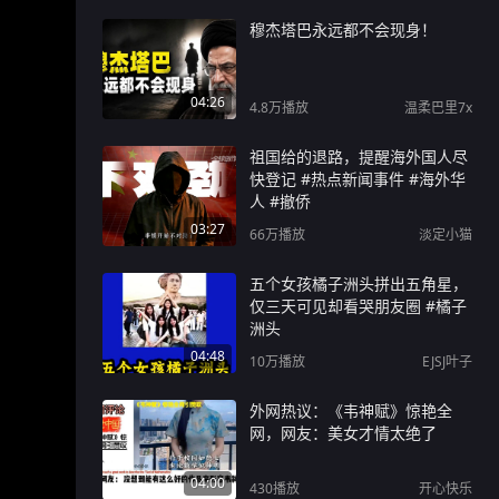
穆杰塔巴永远都不会现身！
04:26
4.8万
播放
温柔巴里7x
祖国给的退路，提醒海外国人尽
快登记 #热点新闻事件 #海外华
人 #撤侨
03:27
66万
播放
淡定小猫
五个女孩橘子洲头拼出五角星，
仅三天可见却看哭朋友圈 #橘子
洲头
04:48
10万
播放
EJSJ叶子
外网热议：《韦神赋》惊艳全
网，网友：美女才情太绝了
04:00
430
播放
开心快乐