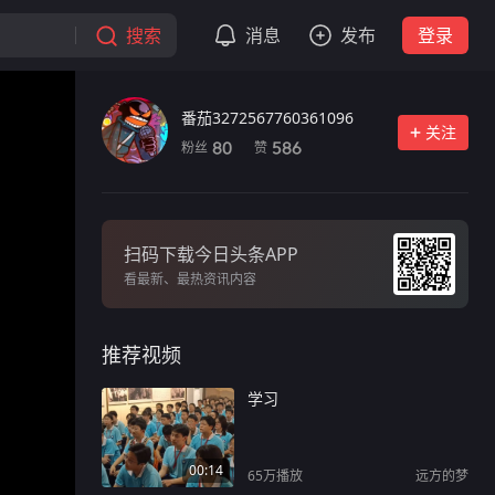
搜索
消息
发布
登录
番茄3272567760361096
关注
粉丝
赞
80
586
扫码下载今日头条APP
看最新、最热资讯内容
推荐视频
学习
00:14
65万
播放
远方的梦