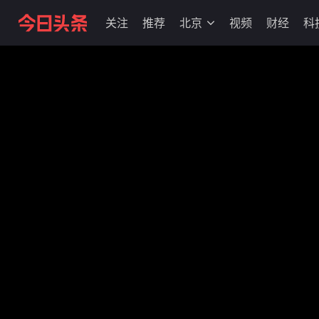
关注
推荐
北京
视频
财经
科