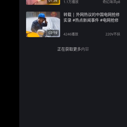
01:54
1.1万
播放
奇幻海洋p8
转载 | 外网热议的中国电网抢修
实录 #热点新闻事件 #电网抢修
02:19
4246
播放
220V不扶
正在获取更多内容