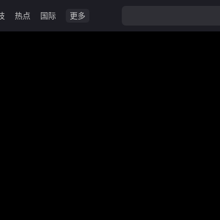
技
热点
国际
更多