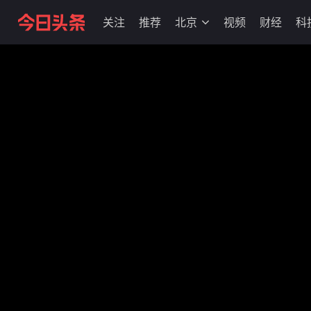
关注
推荐
北京
视频
财经
科