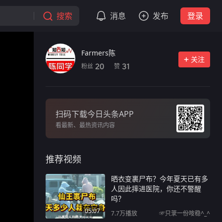
搜索
消息
发布
登录
Farmers陈
关注
粉丝
赞
20
31
扫码下载今日头条APP
看最新、最热资讯内容
推荐视频
晒衣变裹尸布？今年夏天已有多
人因此摔进医院，你还不警醒
吗？
05:07
7.7万
播放
☞只莍一份咹稳^_^