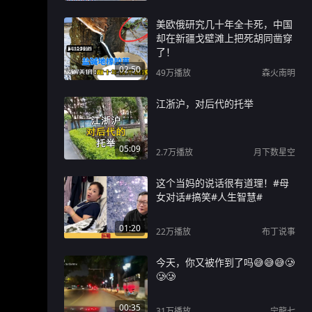
美欧俄研究几十年全卡死，中国
却在新疆戈壁滩上把死胡同凿穿
了！
02:50
49万
播放
森火南明
江浙沪，对后代的托举
05:09
2.7万
播放
月下数星空
这个当妈的说话很有道理！#母
女对话#搞笑#人生智慧#
01:20
22万
播放
布丁说事
今天，你又被作到了吗😅😅😅🥲
🥲🥲
00:35
31万
播放
宁龍七