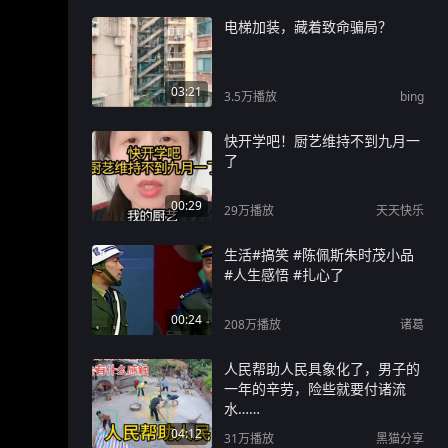
电梯加装，藏着致命骗局？
03:21
3.5万
播放
bing
快开学吧！厨艺维持不到九月一
了
00:29
29万
播放
天天快乐
生活#搞笑 #陈佩斯朱时茂小品
#人生感悟 #扎心了
00:24
208万
播放
诸葛
人民帮助人民具象化了，男子的
一年的辛劳，险些就要付诸流
水……
04:12
31万
播放
黑猫分享