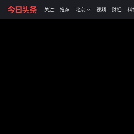
关注
推荐
北京
视频
财经
科