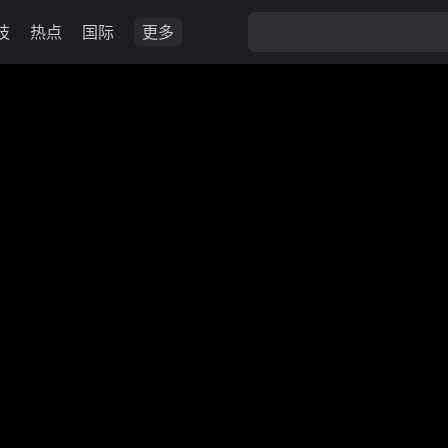
技
热点
国际
更多