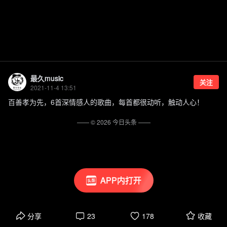
最久music
关注
2021-11-4 13:51
百善孝为先，6首深情感人的歌曲，每首都很动听，触动人心！
—— ©
2026
今日头条
——
APP内打开
分享
23
178
收藏