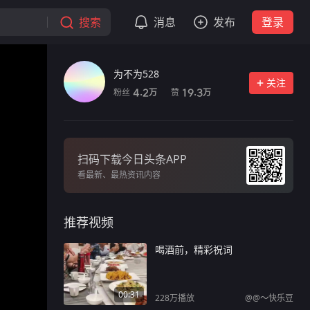
搜索
消息
发布
登录
为不为528
关注
粉丝
赞
4.2
19.3
万
万
扫码下载今日头条APP
看最新、最热资讯内容
推荐视频
喝酒前，精彩祝词
00:31
228万
播放
@@～快乐豆