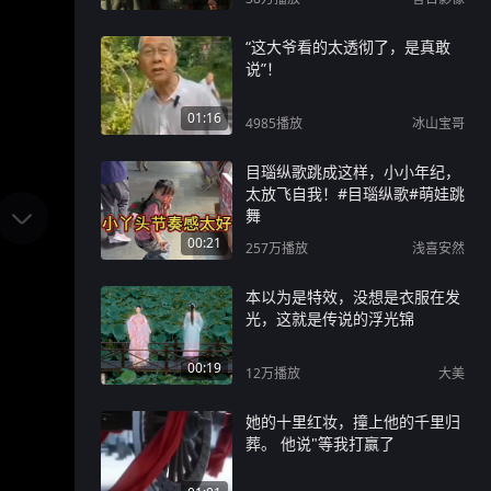
“这大爷看的太透彻了，是真敢
说”！
01:16
4985
播放
冰山宝哥
目瑙纵歌跳成这样，小小年纪，
太放飞自我！#目瑙纵歌#萌娃跳
舞
00:21
257万
播放
浅喜安然
本以为是特效，没想是衣服在发
光，这就是传说的浮光锦
00:19
12万
播放
大美
她的十里红妆，撞上他的千里归
葬。 他说"等我打赢了