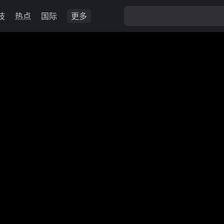
技
热点
国际
更多