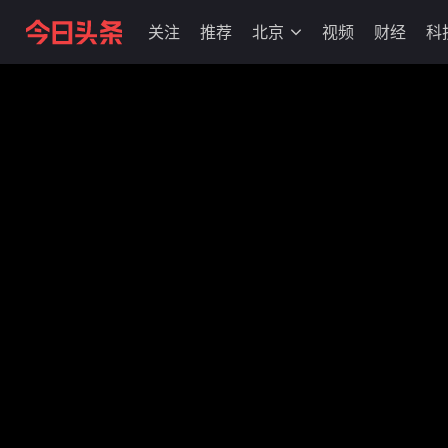
关注
推荐
北京
视频
财经
科