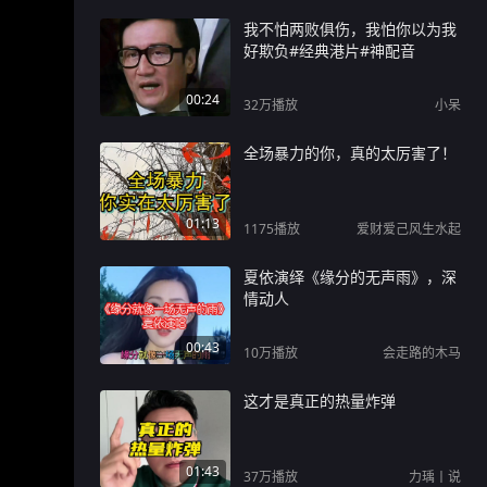
我不怕两败俱伤，我怕你以为我
好欺负#经典港片#神配音
00:24
32万
播放
小呆
全场暴力的你，真的太厉害了！
01:13
1175
播放
爱财爱己风生水起
夏依演绎《缘分的无声雨》，深
情动人
00:43
10万
播放
会走路的木马
这才是真正的热量炸弹
01:43
37万
播放
力瑀丨说