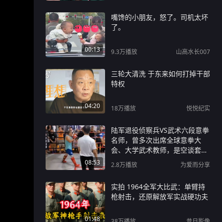
嘴馋的小朋友，怒了。司机太坏
了。
00:13
9.3万
播放
山高水长007
三轮大清洗 于东来如何打掉干部
特权
04:20
18万
播放
悦悦纪实
陆军退役侦察兵VS武术六段意拳
名师，曾多次出席全球意拳大
会、大学武术教师，是空谈套路
还是实战高手？
08:53
2.8万
播放
为爱而分享
实拍 1964全军大比武：单臂持
枪射击，还原解放军实战硬功夫
01:48
38万
播放
昔日影像