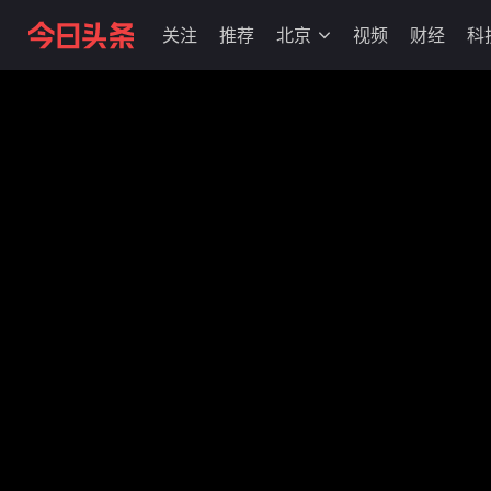
关注
推荐
北京
视频
财经
科