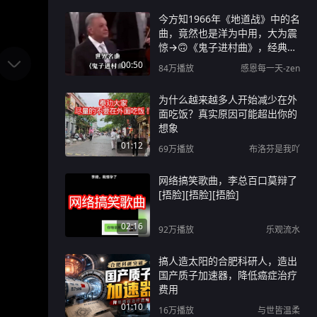
今方知1966年《地道战》中的名
曲，竟然也是洋为中用，大为震
惊→🙃《鬼子进村曲》，经典名
曲震撼人心！
00:50
84万
播放
感恩每一天-zen
为什么越来越多人开始减少在外
面吃饭？真实原因可能超出你的
想象
01:12
69万
播放
布洛芬是我吖
网络搞笑歌曲，李总百口莫辩了
[捂脸][捂脸][捂脸]
02:16
92万
播放
乐观流水
搞人造太阳的合肥科研人，造出
国产质子加速器，降低癌症治疗
费用
01:10
16万
播放
与世皆温柔