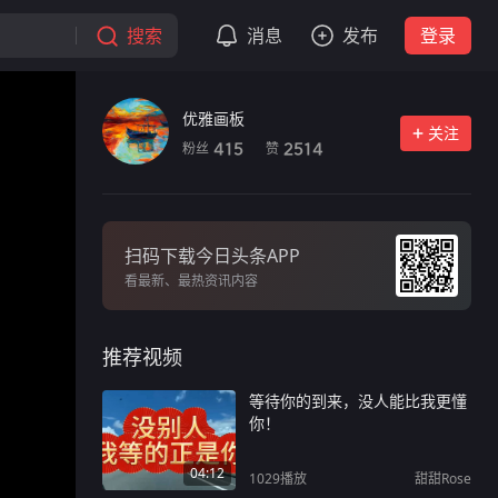
搜索
消息
发布
登录
优雅画板
关注
粉丝
赞
415
2514
扫码下载今日头条APP
看最新、最热资讯内容
推荐视频
等待你的到来，没人能比我更懂
你！
04:12
1029
播放
甜甜Rose