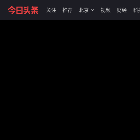
关注
推荐
北京
视频
财经
科