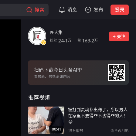
搜索
消息
发布
登录
匠人集
关注
粉丝
赞
24.1
163.2
万
万
扫码下载今日头条APP
看最新、最热资讯内容
推荐视频
被打到灵魂都出窍了，所以男人
在家里不要得罪不该得罪的人！
😂
00:41
15万
播放
莲台观月影