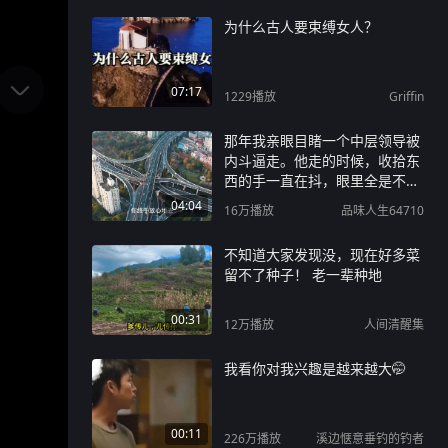
为什么古人要束缚女人？
07:17
1229
播放
Griffin
那年我亲眼目睹一个中层领导被
内斗逼走。他走的时候，收拾东
西的手一直在抖，眼里全是不
甘，但更多的是迷茫，干了好几
04:04
16万
播放
品味人生64710
年，说扔就扔了，连个像样的理
由都没人给。后来我跟一个退休
不知道大家发现没，现在好多菜
的老前辈吃饭，酒过三巡说起这
留不了种子！ 老一辈种地
事。他夹了粒花生米，慢悠悠地
说：老实人当不了中层。你知道
00:31
问题出在哪儿吗？出了力，没揣
12万
播放
人间清醒集
摩对心思。 #职场 #职场那些事
#职场干货 #个人成长
我看你对我兴趣是越来越大🤭
00:11
226万
播放
溪边惬意垂钓的钓者