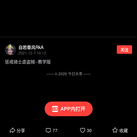
自若春风RkA
关注
2021-12-7 16:12
惩戒骑士虐盗贼--教学版
—— ©
2026
今日头条
——
APP内打开
分享
77
30
收藏