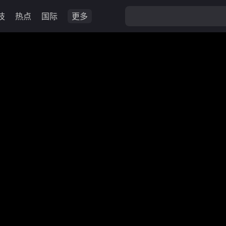
技
热点
国际
更多