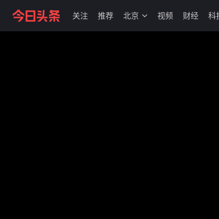
关注
推荐
北京
视频
财经
科