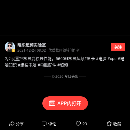
晓东超频实验室
关注
2021-12-24 08:02 · 优质数码领域创作者
2步设置把核显变独显性能，5600G核显超频#显卡 #电脑 #cpu #电
脑知识 #组装电脑 #电脑配件 #超频
—— ©
2026
今日头条
——
APP内打开
分享
评论
23
收藏