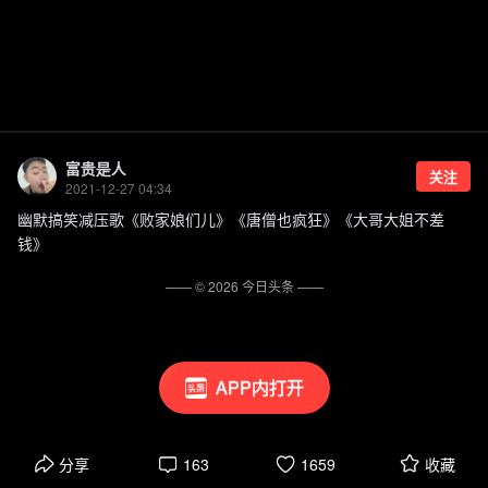
富贵是人
关注
2021-12-27 04:34
幽默搞笑减压歌《败家娘们儿》《唐僧也疯狂》《大哥大姐不差
钱》
—— ©
2026
今日头条
——
APP内打开
分享
163
1659
收藏