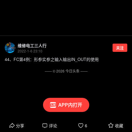
维修电工三人行
关注
2022-1-6 23:10
44、FC第4例：形参实参之输入输出IN_OUT的使用
—— ©
2026
今日头条
——
APP内打开
分享
评论
6
收藏