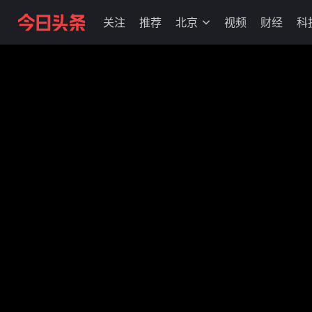
关注
推荐
北京
视频
财经
科