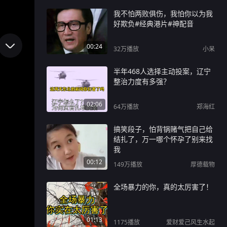
我不怕两败俱伤，我怕你以为我
好欺负#经典港片#神配音
00:24
32万
播放
小呆
半年468人选择主动投案，辽宁
整治力度有多强？
02:06
64万
播放
郑海红
搞笑段子，怕背锅赌气把自己给
结扎了，万一哪个怀孕了别来找
我
00:12
149万
播放
厚德载物
全场暴力的你，真的太厉害了！
01:13
1175
播放
爱财爱己风生水起