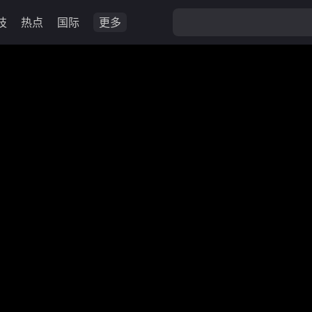
技
热点
国际
更多