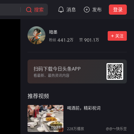
搜索
消息
发布
登录
暗墨
关注
粉丝
赞
441.2
901.1
万
万
扫码下载今日头条APP
看最新、最热资讯内容
推荐视频
喝酒前，精彩祝词
00:31
228万
播放
@@～快乐豆