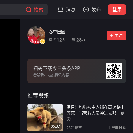
搜索
消息
发布
登录
春望田园
关注
粉丝
赞
12
28
万
万
扫码下载今日头条APP
看最新、最热资讯内容
推荐视频
泪目！狗狗被主人绑在高速路上
等死，当营救人员冲过去那一刻
🤨
06:37
2871
播放
追光向日葵