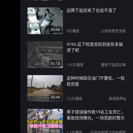
这两下监控来了也说不清了
05:04
6万
播放
山间快意赏流泉
4743.这下知道宝妈到底有多崩
溃了吧
00:13
110万
播放
藤架下品尝瓜果
这种时候踩住油门不要松，一松
就完蛋
00:49
7.5万
播放
真诚钢琴RJ
男子错误操作致19名工友死亡，
事故现场曝光。一场悲剧的警示
05:30
1.2万
播放
于风中观赏飞鸟的看客