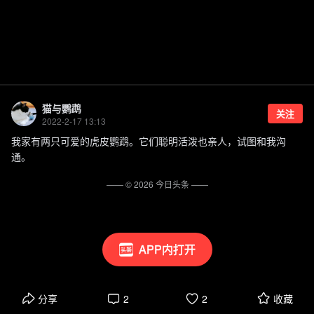
猫与鹦鹉
关注
2022-2-17 13:13
我家有两只可爱的虎皮鹦鹉。它们聪明活泼也亲人，试图和我沟
通。
—— ©
2026
今日头条
——
APP内打开
分享
2
2
收藏