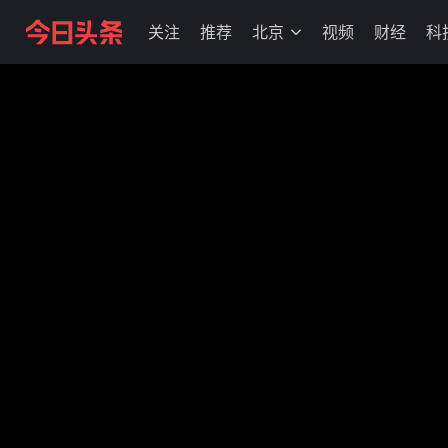
关注
推荐
北京
视频
财经
科