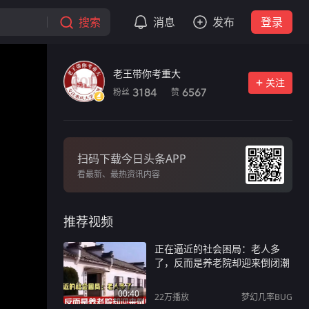
搜索
消息
发布
登录
老王带你考重大
关注
粉丝
赞
3184
6567
扫码下载今日头条APP
看最新、最热资讯内容
推荐视频
正在逼近的社会困局：老人多
了，反而是养老院却迎来倒闭潮
00:40
22万
播放
梦幻几率BUG