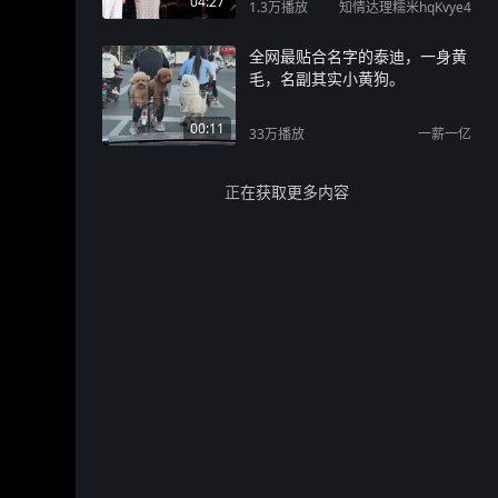
04:27
1.3万
播放
知情达理糯米hqKvye4
全网最贴合名字的泰迪，一身黄
毛，名副其实小黄狗。
00:11
33万
播放
一薪一亿
正在获取更多内容