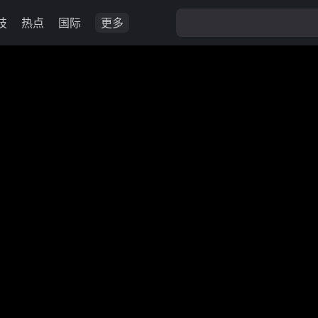
技
热点
国际
更多