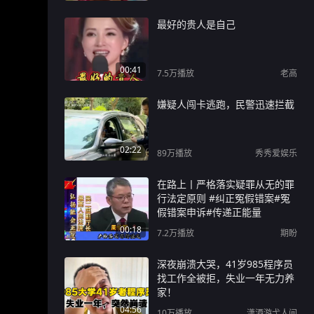
最好的贵人是自己
00:41
7.5万
播放
老高
嫌疑人闯卡逃跑，民警迅速拦截
02:22
89万
播放
秀秀爱娱乐
在路上丨严格落实疑罪从无的罪
行法定原则 #纠正冤假错案#冤
假错案申诉#传递正能量
00:18
7.2万
播放
期盼
深夜崩溃大哭，41岁985程序员
找工作全被拒，失业一年无力养
家！
04:56
10万
播放
潇洒游弋人间