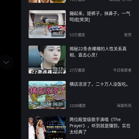
蹦起来，提裤子，抹鼻子，一气
呵成[笑哭]
00:37
53万
播放
依然
揭秘22条赤裸裸的人性关系真
相，直击心灵！
03:17
27万
播放
今日探索者
横店凉凉了，二十万人没饭吃。
06:20
2208
播放
海棠听风
两位殿堂级歌手演唱《The
Prayer》，听到就是赚到，实在
太经典了