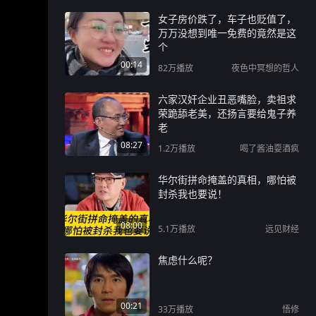
女子房价跌了，车子也贬值了，
万万没想到唯一免费的竟然是这
个
00:14
82万
播放
夜色中冥想的哲人
六家汉奸企业丑恶嘴脸，卖祖求
荣跪舔老美，还扬言要给鬼子养
老
08:27
1.2万
播放
喝了酱油耍酒疯
华尔街拼命掩盖的真相，哪怕被
封杀我也要说！
08:00
5.1万
播放
远见财经
焦虑什么呢？
00:21
33万
播放
悟修