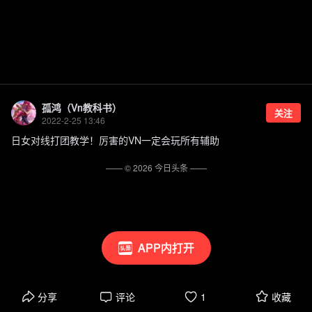
孤鸿（Vn教科书）
关注
2022-2-25 13:46
日女对线打团教学！厉害的VN一定会玩所有辅助
—— ©
2026
今日头条
——
APP内打开
分享
评论
1
收藏