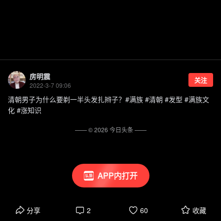
房明震
关注
2022-3-7 09:06
清朝男子为什么要剃一半头发扎辫子？#满族 #清朝 #发型 #满族文
化 #涨知识
—— ©
2026
今日头条
——
APP内打开
分享
2
60
收藏