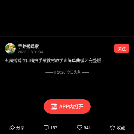
手养鹦鹉家
关注
2022-3-8 01:34
玄凤鹦鹉吹口哨拍手歌教材教学训练单曲循环完整版
—— ©
2026
今日头条
——
APP内打开
分享
157
941
收藏