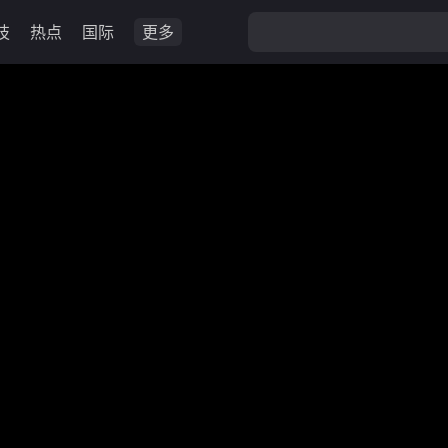
技
热点
国际
更多