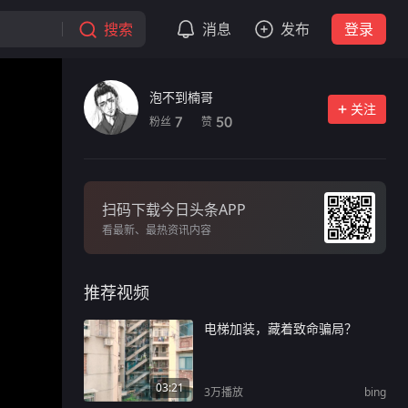
搜索
消息
发布
登录
泡不到楠哥
关注
粉丝
赞
7
50
扫码下载今日头条APP
看最新、最热资讯内容
推荐视频
电梯加装，藏着致命骗局？
03:21
3万
播放
bing