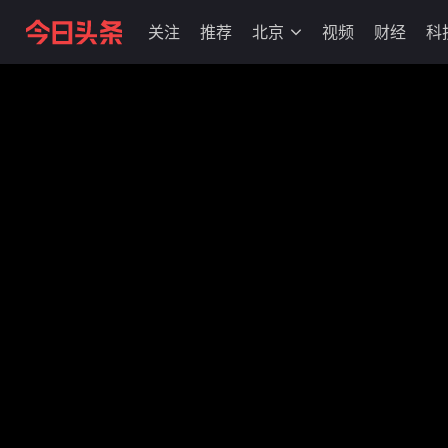
关注
推荐
北京
视频
财经
科