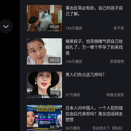
事出反常必有妖，自己的孩子自
己了解。
00:29
194万
播放
张不慌
搞笑段子，怕背锅赌气把自己给
结扎了，万一哪个怀孕了别来找
我
00:12
146万
播放
厚德载物
男人们你占这几样吗？
00:16
97万
播放
哏猫全搜索
日本人问中国人，一个人犯的错
应由后代承担吗？美女回话网友
怒赞
04:19
36万
播放
铁血观天下【精选】