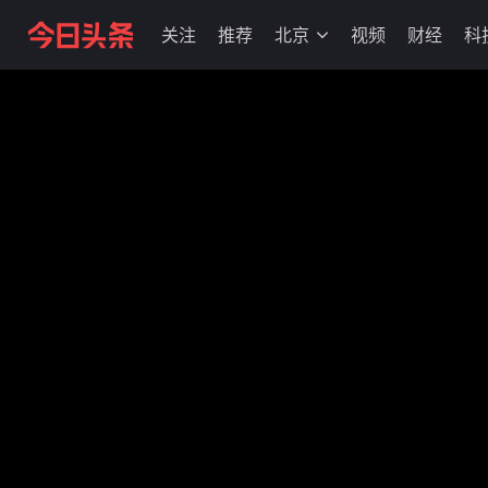
关注
推荐
北京
视频
财经
科