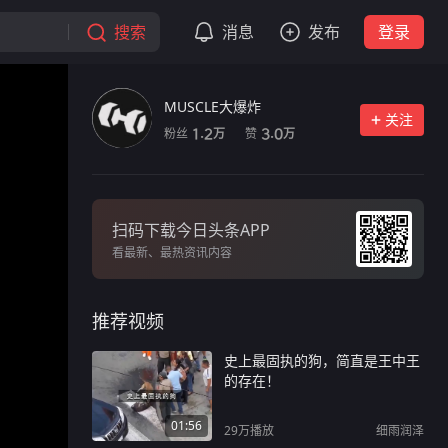
搜索
消息
发布
登录
MUSCLE大爆炸
关注
粉丝
赞
1.2
3.0
万
万
扫码下载今日头条APP
看最新、最热资讯内容
推荐视频
史上最固执的狗，简直是王中王
的存在！
01:56
29万
播放
细雨润泽