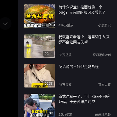
为什么说兰州拉面就像一个
bug？ #有趣的知识又增长了
00:57
436万
播放
小熊解说
我就喜欢看这个，这些骑手从来
都不会让网友失望
00:11
38万
播放
奇幻远山o9d
英语说的不好但是能听懂
00:38
25万
播放
莱恩大叔
新式诈骗来了，不问密码不问验
证码，十分钟账户清空！
03:34
2.5万
播放
荣荣聊八卦