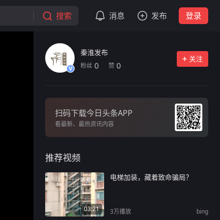
搜索
消息
发布
登录
秦淮发布
关注
粉丝
赞
0
0
扫码下载今日头条APP
看最新、最热资讯内容
推荐视频
电梯加装，藏着致命骗局？
03:21
3万
播放
bing