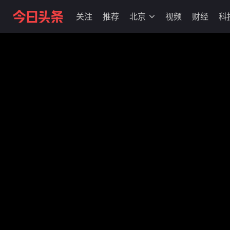
关注
推荐
北京
视频
财经
科