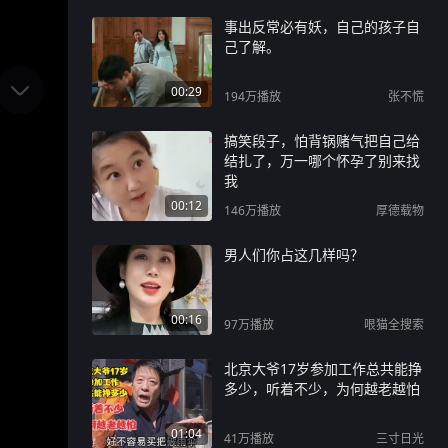
事出反常必有妖，自己的孩子自
己了解。
00:29
194万
播放
张不慌
搞笑段子，怕背锅赌气把自己给
结扎了，万一哪个怀孕了别来找
我
00:12
146万
播放
厚德载物
男人们你占这几样吗？
00:16
97万
播放
哏猫全搜索
北京大爷17岁参加工作总共能挣
多少，听着不少，为何越老越怕
01:04
41万
播放
三寸日光