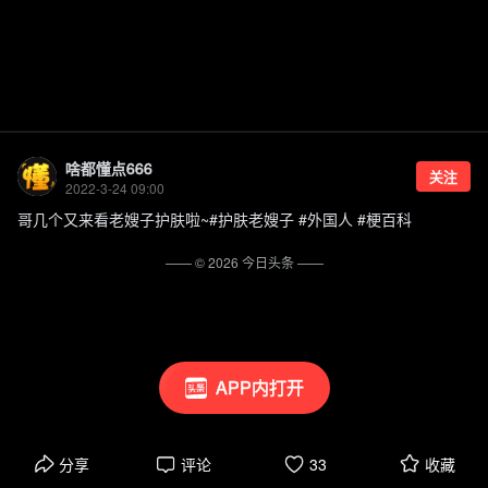
啥都懂点666
关注
2022-3-24 09:00
哥几个又来看老嫂子护肤啦~#护肤老嫂子 #外国人 #梗百科
—— ©
2026
今日头条
——
APP内打开
分享
评论
33
收藏