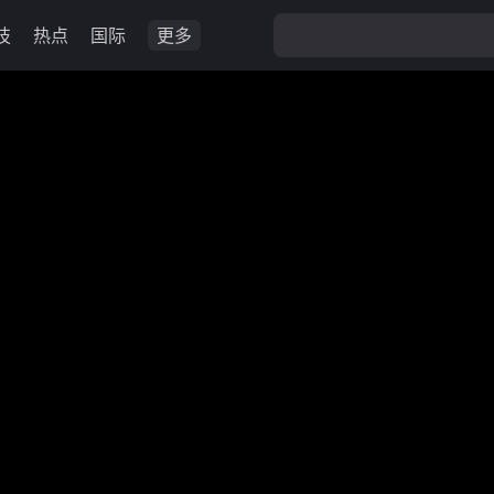
技
热点
国际
更多