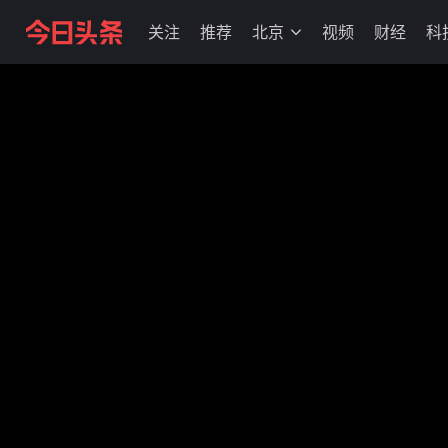
关注
推荐
北京
视频
财经
科