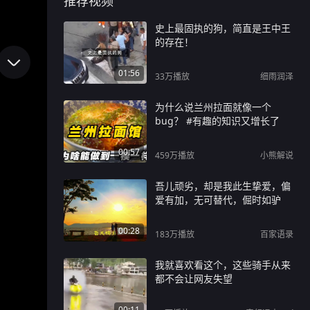
推荐视频
史上最固执的狗，简直是王中王
的存在！
01:56
33万
播放
细雨润泽
为什么说兰州拉面就像一个
bug？ #有趣的知识又增长了
00:57
459万
播放
小熊解说
吾儿顽劣，却是我此生挚爱，偏
爱有加，无可替代，倔时如驴
00:28
183万
播放
百家语录
我就喜欢看这个，这些骑手从来
都不会让网友失望
00:11