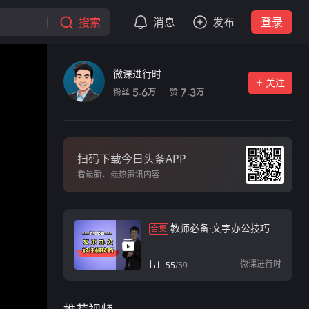
搜索
消息
发布
登录
微课进行时
关注
粉丝
赞
5.6
7.3
万
万
扫码下载今日头条APP
看最新、最热资讯内容
教师必备·文字办公技巧
合集
微课进行时
55
/
59