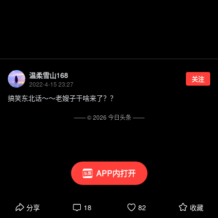
温柔雪山168
关注
2022-4-15 23:27
搞笑东北话～～老嫂子干啥来了？？
—— ©
2026
今日头条
——
APP内打开
分享
18
82
收藏