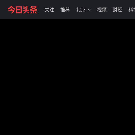
关注
推荐
北京
视频
财经
科