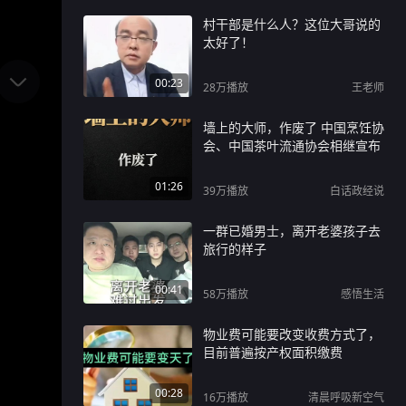
村干部是什么人？这位大哥说的
太好了！
00:23
28万
播放
王老师
墙上的大师，作废了 中国烹饪协
会、中国茶叶流通协会相继宣布
01:26
39万
播放
白话政经说
一群已婚男士，离开老婆孩子去
旅行的样子
00:41
58万
播放
感悟生活
物业费可能要改变收费方式了，
目前普遍按产权面积缴费
00:28
16万
播放
清晨呼吸新空气