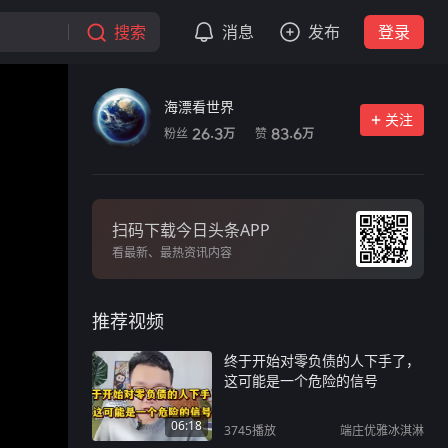
搜索
消息
发布
登录
海漂看世界
关注
粉丝
赞
26.3
83.6
万
万
扫码下载今日头条APP
看最新、最热资讯内容
推荐视频
终于开始对零负债的人下手了，
这可能是一个危险的信号
06:18
3745
播放
端庄优雅冰淇淋