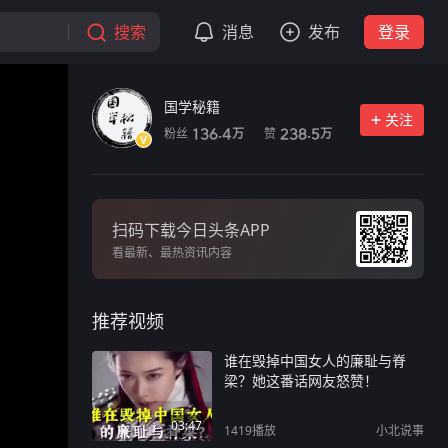
搜索
消息
发布
登录
国学秘籍
关注
粉丝
赞
136.4
238.5
万
万
扫码下载今日头条APP
看最新、最热资讯内容
推荐视频
谁在毁掉中国女人的廉耻与脊
梁？她这番话网友怒赞！
03:47
1419
播放
小北说事