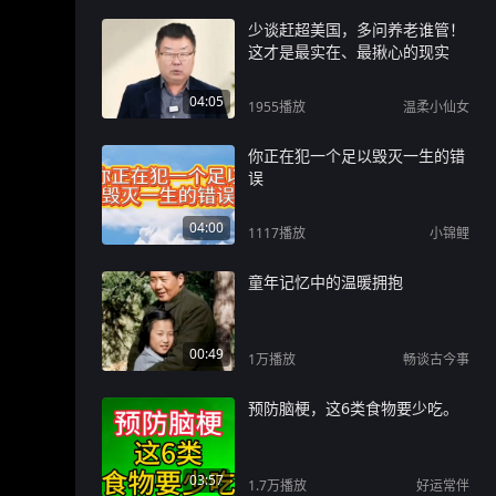
少谈赶超美国，多问养老谁管！
这才是最实在、最揪心的现实
04:05
1955
播放
温柔小仙女
你正在犯一个足以毁灭一生的错
误
04:00
1117
播放
小锦鲤
童年记忆中的温暖拥抱
00:49
1万
播放
畅谈古今事
预防脑梗，这6类食物要少吃。
03:57
1.7万
播放
好运常伴