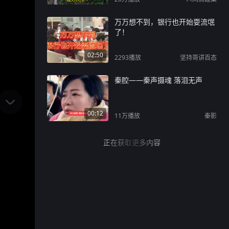
万万想不到，银行也开始耍流氓
了！
02:50
2293
播放
坚持哥讲百态
秦腔——秦声摄魂 落泪无声
00:12
11万
播放
秦影
正在获取更多内容