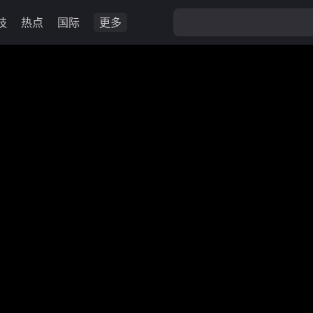
技
热点
国际
更多