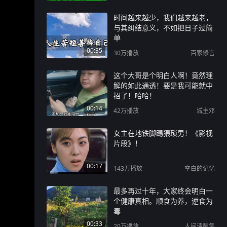
时间越来越少，我们越来越老，
与其纠结意义，不如把日子过简
单
00:35
30万
播放
百家修言
这个大哥是个明白人啊！竟然理
解的如此通透！要是我可能就中
招了！哈哈！
00:14
42万
播放
城主邓
女主在地铁脚踢猥琐男！《影视
片段》！
00:17
143万
播放
空白的记忆
最多再过十年，大家终会明白一
个健康真相。顺食为养，逆食为
毒
00:33
20万
播放
人间清醒集