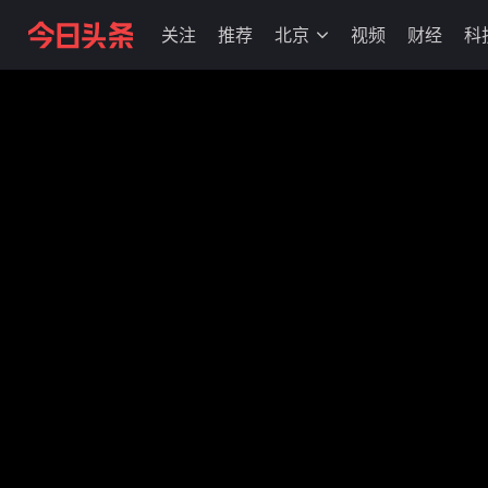
关注
推荐
北京
视频
财经
科