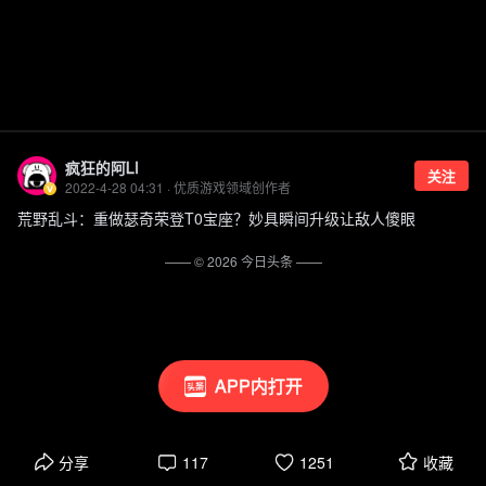
疯狂的阿LI
关注
2022-4-28 04:31 · 优质游戏领域创作者
荒野乱斗：重做瑟奇荣登T0宝座？妙具瞬间升级让敌人傻眼
—— ©
2026
今日头条
——
APP内打开
分享
117
1251
收藏